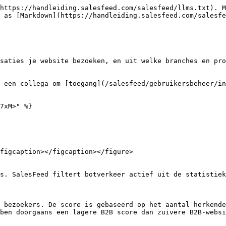
https://handleiding.salesfeed.com/salesfeed/llms.txt). M
 as [Markdown](https://handleiding.salesfeed.com/salesfe
saties je website bezoeken, en uit welke branches en pro
 een collega om [toegang](/salesfeed/gebruikersbeheer/in
7xM>" %}

figcaption></figcaption></figure>

s. SalesFeed filtert botverkeer actief uit de statistiek
 bezoekers. De score is gebaseerd op het aantal herkende
ben doorgaans een lagere B2B score dan zuivere B2B-websi