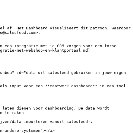
el af. Het Dashboard visualiseert dit patroon, waardoor 
o@salesfeed.com>.

n een integratie met je CRM zorgen voor een forse 
gratie-met-webshop-en-klantportaal.md)

shboa" id="data-uit-salesfeed-gebruiken-in-jouw-eigen-
als input voor een **maatwerk dashboard** in een tool 
 laten dienen voor dashboarding. De data wordt 
n te maken.

jven/data-importeren-vanuit-salesfeed).

n-andere-systemen"></a>
