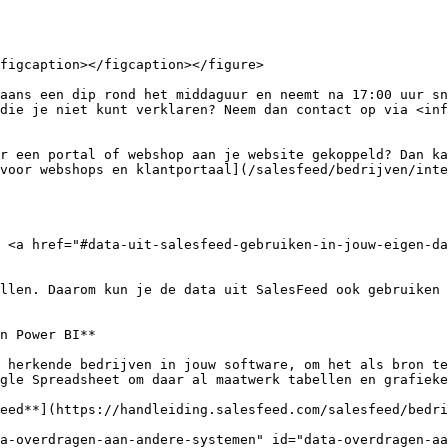
figcaption></figcaption></figure>

aans een dip rond het middaguur en neemt na 17:00 uur sn
die je niet kunt verklaren? Neem dan contact op via <inf
r een portal of webshop aan je website gekoppeld? Dan ka
voor webshops en klantportaal](/salesfeed/bedrijven/inte
 <a href="#data-uit-salesfeed-gebruiken-in-jouw-eigen-da
llen. Daarom kun je de data uit SalesFeed ook gebruiken 
n Power BI**

 herkende bedrijven in jouw software, om het als bron te
gle Spreadsheet om daar al maatwerk tabellen en grafieke
eed**](https://handleiding.salesfeed.com/salesfeed/bedri
a-overdragen-aan-andere-systemen" id="data-overdragen-aa