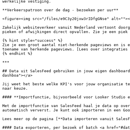
werkelijke vestiging.

**Verkeerspatroon over de dag - bezoeken per uur**

<figure><img src="/files/e9C3y20jxw3rIDfgGNse" alt=""><
Zakelijk websiteverkeer vanuit Nederland vertoont doorg
pieken of afwijkingen direct opvallen. Zie je een piek 
{% hint style="success" %}

Zie je een groot aantal niet-herkende pageviews en is e
toename van herkende pageviews. [Lees over integraties 
{% endhint %}

***

## Data uit SalesFeed gebruiken in jouw eigen dashboard
dashboa"></a>

Jij weet het beste welke KPI's voor jouw organisatie te
naar keuze.

#### **Importfunctie, bijvoorbeeld voor Looker Studio e
Met de importfunctie van SalesFeed haal je data op over
automatisch ververst. Je kunt ook importeren in een Goo
Lees meer op de pagina [**Data importeren vanuit SalesF
#### Data exporteren, per bezoek of batch <a href="#dat