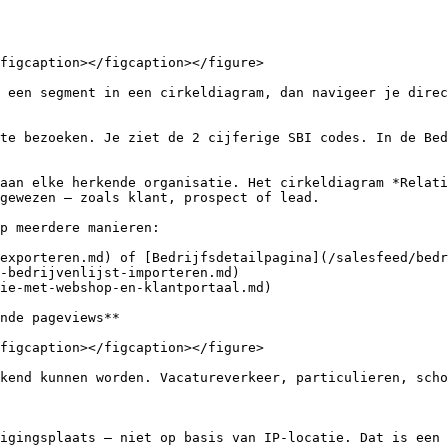
figcaption></figcaption></figure>

 een segment in een cirkeldiagram, dan navigeer je direc
te bezoeken. Je ziet de 2 cijferige SBI codes. In de Bed
aan elke herkende organisatie. Het cirkeldiagram *Relati
gewezen — zoals klant, prospect of lead.

p meerdere manieren:

exporteren.md) of [Bedrijfsdetailpagina](/salesfeed/bedr
-bedrijvenlijst-importeren.md)

ie-met-webshop-en-klantportaal.md)

nde pageviews**

figcaption></figcaption></figure>

kend kunnen worden. Vacatureverkeer, particulieren, scho
igingsplaats — niet op basis van IP-locatie. Dat is een 