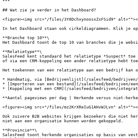
***

## Wat zie je verder in het Dashboard?

<figure><img src="/files/3Y0DchxynoosxZxFSid9" alt=""><
In het Dashboard staan ook cirkeldiagrammen. Klik je op
**Branche top 10**\

Het Dashboard toont de top 10 van branches die je websi
**Relatietype**\

SalesFeed kent standaard het relatietype *Suspect* toe 
of via een CRM-koppeling een ander relatietype hebt toe
Het toekennen van een relatietype aan een bedrijf kan o
* Handmatig, via [Bedrijvenlijst](/salesfeed/bedrijven/
* [Importeren van een bestand](/salesfeed/bedrijven/een
* [Koppeling met een CRM](/salesfeed/bedrijven/integrat
**Aantal pageviews per dag | Herkende versus niet-herke
<figure><img src="/files/mz2KrXReIuG1AHvWJLvn" alt=""><
Ook zuivere B2B websites krijgen bezoekers die niet her
niet aan een organisatie kunnen worden gekoppeld.

**Provincie**\

SalesFeed toont herkende organisaties op basis van vest