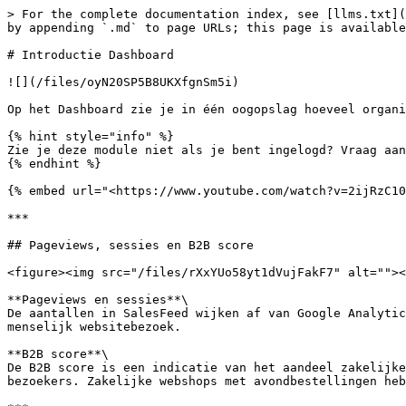
> For the complete documentation index, see [llms.txt](
by appending `.md` to page URLs; this page is available
# Introductie Dashboard

![](/files/oyN20SP5B8UKXfgnSm5i)

Op het Dashboard zie je in één oogopslag hoeveel organi
{% hint style="info" %}

Zie je deze module niet als je bent ingelogd? Vraag aan
{% endhint %}

{% embed url="<https://www.youtube.com/watch?v=2ijRzC10
***

## Pageviews, sessies en B2B score

<figure><img src="/files/rXxYUo58yt1dVujFakF7" alt=""><
**Pageviews en sessies**\

De aantallen in SalesFeed wijken af van Google Analytic
menselijk websitebezoek.

**B2B score**\

De B2B score is een indicatie van het aandeel zakelijke
bezoekers. Zakelijke webshops met avondbestellingen heb