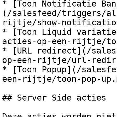
* [Toon Notificatie Ban
(/salesfeed/triggers/al
rijtje/show-notificatio
* [Toon Liquid variatie
acties-op-een-rijtje/to
* [URL redirect](/sales
op-een-rijtje/url-redir
* [Toon Popup](/salesfe
een-rijtje/toon-pop-up.m
## Server Side acties

Deze acties worden niet